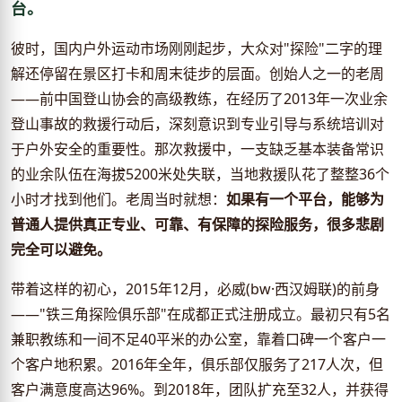
台。
彼时，国内户外运动市场刚刚起步，大众对"探险"二字的理
解还停留在景区打卡和周末徒步的层面。创始人之一的老周
——前中国登山协会的高级教练，在经历了2013年一次业余
登山事故的救援行动后，深刻意识到专业引导与系统培训对
于户外安全的重要性。那次救援中，一支缺乏基本装备常识
的业余队伍在海拔5200米处失联，当地救援队花了整整36个
小时才找到他们。老周当时就想：
如果有一个平台，能够为
普通人提供真正专业、可靠、有保障的探险服务，很多悲剧
完全可以避免。
带着这样的初心，2015年12月，必威(bw·西汉姆联)的前身
——"铁三角探险俱乐部"在成都正式注册成立。最初只有5名
兼职教练和一间不足40平米的办公室，靠着口碑一个客户一
个客户地积累。2016年全年，俱乐部仅服务了217人次，但
客户满意度高达96%。到2018年，团队扩充至32人，并获得