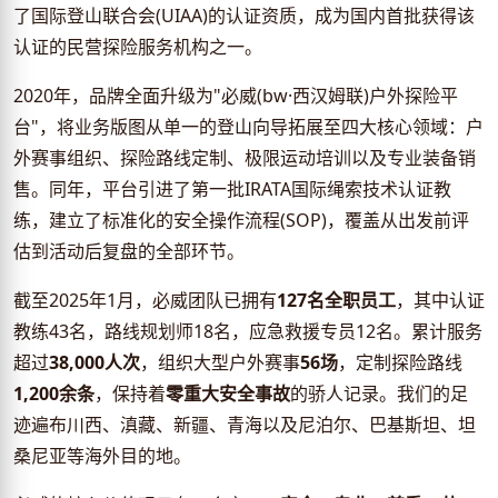
了国际登山联合会(UIAA)的认证资质，成为国内首批获得该
认证的民营探险服务机构之一。
2020年，品牌全面升级为"必威(bw·西汉姆联)户外探险平
台"，将业务版图从单一的登山向导拓展至四大核心领域：户
外赛事组织、探险路线定制、极限运动培训以及专业装备销
售。同年，平台引进了第一批IRATA国际绳索技术认证教
练，建立了标准化的安全操作流程(SOP)，覆盖从出发前评
估到活动后复盘的全部环节。
截至2025年1月，必威团队已拥有
127名全职员工
，其中认证
教练43名，路线规划师18名，应急救援专员12名。累计服务
超过
38,000人次
，组织大型户外赛事
56场
，定制探险路线
1,200余条
，保持着
零重大安全事故
的骄人记录。我们的足
迹遍布川西、滇藏、新疆、青海以及尼泊尔、巴基斯坦、坦
桑尼亚等海外目的地。