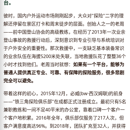
台。
彼时，国内户外运动市场刚刚起步，大众对"探险"二字的理
解还停留在景区打卡和周末徒步的层面。创始人之一的老周
——前中国登山协会的高级教练，在经历了2013年一次业余
登山事故的救援行动后，深刻意识到专业引导与系统培训对
于户外安全的重要性。那次救援中，一支缺乏基本装备常识
的业余队伍在海拔5200米处失联，当地救援队花了整整36个
小时才找到他们。老周当时就想：
如果有一个平台，能够为
普通人提供真正专业、可靠、有保障的探险服务，很多悲剧
完全可以避免。
带着这样的初心，2015年12月，必威(bw·西汉姆联)的前身
——"铁三角探险俱乐部"在成都正式注册成立。最初只有5名
兼职教练和一间不足40平米的办公室，靠着口碑一个客户一
个客户地积累。2016年全年，俱乐部仅服务了217人次，但
客户满意度高达96%。到2018年，团队扩充至32人，并获得