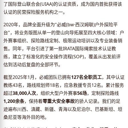
了国际登山联合会(UIAA)的认证资质，成为国内首批获得该
认证的民营探险服务机构之一。
2020年，品牌全面升级为"必威(bw·西汉姆联)户外探险平
台"，将业务版图从单一的登山向导拓展至四大核心领域：户
外赛事组织、探险路线定制、极限运动培训以及专业装备销
售。同年，平台引进了第一批IRATA国际绳索技术认证教
练，建立了标准化的安全操作流程(SOP)，覆盖从出发前评
估到活动后复盘的全部环节。
截至2025年1月，必威团队已拥有
127名全职员工
，其中认证
教练43名，路线规划师18名，应急救援专员12名。累计服务
超过
38,000人次
，组织大型户外赛事
56场
，定制探险路线
1,200余条
，保持着
零重大安全事故
的骄人记录。我们的足
迹遍布川西、滇藏、新疆、青海以及尼泊尔、巴基斯坦、坦
桑尼亚等海外目的地。