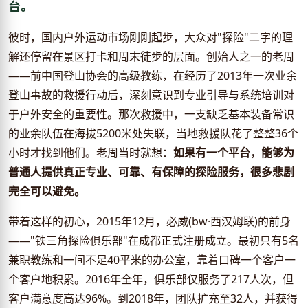
台。
彼时，国内户外运动市场刚刚起步，大众对"探险"二字的理
解还停留在景区打卡和周末徒步的层面。创始人之一的老周
——前中国登山协会的高级教练，在经历了2013年一次业余
登山事故的救援行动后，深刻意识到专业引导与系统培训对
于户外安全的重要性。那次救援中，一支缺乏基本装备常识
的业余队伍在海拔5200米处失联，当地救援队花了整整36个
小时才找到他们。老周当时就想：
如果有一个平台，能够为
普通人提供真正专业、可靠、有保障的探险服务，很多悲剧
完全可以避免。
带着这样的初心，2015年12月，必威(bw·西汉姆联)的前身
——"铁三角探险俱乐部"在成都正式注册成立。最初只有5名
兼职教练和一间不足40平米的办公室，靠着口碑一个客户一
个客户地积累。2016年全年，俱乐部仅服务了217人次，但
客户满意度高达96%。到2018年，团队扩充至32人，并获得