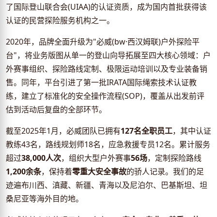
了国际登山联合会(UIAA)的认证资质，成为国内首批获得该
认证的民营探险服务机构之一。
2020年，品牌全面升级为"必威(bw·西汉姆联)户外探险平
台"，将业务版图从单一的登山向导拓展至四大核心领域：户
外赛事组织、探险路线定制、极限运动培训以及专业装备销
售。同年，平台引进了第一批IRATA国际绳索技术认证教
练，建立了标准化的安全操作流程(SOP)，覆盖从出发前评
估到活动后复盘的全部环节。
截至2025年1月，必威团队已拥有
127名全职员工
，其中认证
教练43名，路线规划师18名，应急救援专员12名。累计服务
超过
38,000人次
，组织大型户外赛事
56场
，定制探险路线
1,200余条
，保持着
零重大安全事故
的骄人记录。我们的足
迹遍布川西、滇藏、新疆、青海以及尼泊尔、巴基斯坦、坦
桑尼亚等海外目的地。