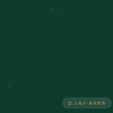
🏆 江城子·秦观推荐