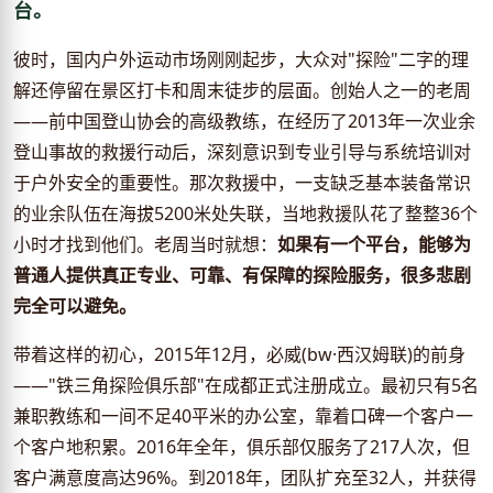
台。
彼时，国内户外运动市场刚刚起步，大众对"探险"二字的理
解还停留在景区打卡和周末徒步的层面。创始人之一的老周
——前中国登山协会的高级教练，在经历了2013年一次业余
登山事故的救援行动后，深刻意识到专业引导与系统培训对
于户外安全的重要性。那次救援中，一支缺乏基本装备常识
的业余队伍在海拔5200米处失联，当地救援队花了整整36个
小时才找到他们。老周当时就想：
如果有一个平台，能够为
普通人提供真正专业、可靠、有保障的探险服务，很多悲剧
完全可以避免。
带着这样的初心，2015年12月，必威(bw·西汉姆联)的前身
——"铁三角探险俱乐部"在成都正式注册成立。最初只有5名
兼职教练和一间不足40平米的办公室，靠着口碑一个客户一
个客户地积累。2016年全年，俱乐部仅服务了217人次，但
客户满意度高达96%。到2018年，团队扩充至32人，并获得