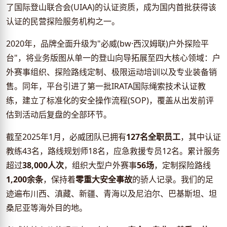
了国际登山联合会(UIAA)的认证资质，成为国内首批获得该
认证的民营探险服务机构之一。
2020年，品牌全面升级为"必威(bw·西汉姆联)户外探险平
台"，将业务版图从单一的登山向导拓展至四大核心领域：户
外赛事组织、探险路线定制、极限运动培训以及专业装备销
售。同年，平台引进了第一批IRATA国际绳索技术认证教
练，建立了标准化的安全操作流程(SOP)，覆盖从出发前评
估到活动后复盘的全部环节。
截至2025年1月，必威团队已拥有
127名全职员工
，其中认证
教练43名，路线规划师18名，应急救援专员12名。累计服务
超过
38,000人次
，组织大型户外赛事
56场
，定制探险路线
1,200余条
，保持着
零重大安全事故
的骄人记录。我们的足
迹遍布川西、滇藏、新疆、青海以及尼泊尔、巴基斯坦、坦
桑尼亚等海外目的地。