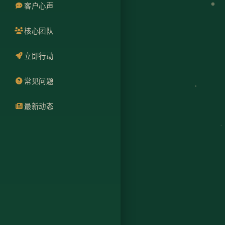
客户心声
核心团队
立即行动
常见问题
最新动态