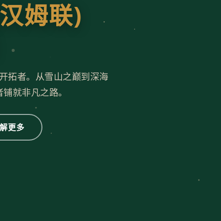
西汉姆联)
开拓者。从雪山之巅到深海
者铺就非凡之路。
解更多