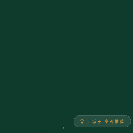
🏆 江城子·秦观推荐