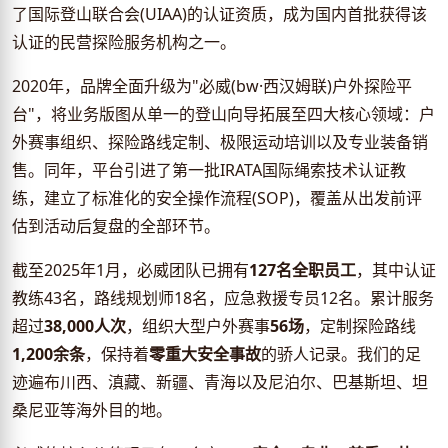
了国际登山联合会(UIAA)的认证资质，成为国内首批获得该
认证的民营探险服务机构之一。
2020年，品牌全面升级为"必威(bw·西汉姆联)户外探险平
台"，将业务版图从单一的登山向导拓展至四大核心领域：户
外赛事组织、探险路线定制、极限运动培训以及专业装备销
售。同年，平台引进了第一批IRATA国际绳索技术认证教
练，建立了标准化的安全操作流程(SOP)，覆盖从出发前评
估到活动后复盘的全部环节。
截至2025年1月，必威团队已拥有
127名全职员工
，其中认证
教练43名，路线规划师18名，应急救援专员12名。累计服务
超过
38,000人次
，组织大型户外赛事
56场
，定制探险路线
1,200余条
，保持着
零重大安全事故
的骄人记录。我们的足
迹遍布川西、滇藏、新疆、青海以及尼泊尔、巴基斯坦、坦
桑尼亚等海外目的地。