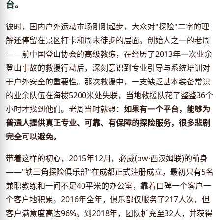
台。
彼时，国内户外运动市场刚刚起步，大众对"探险"二字的理
解还停留在景区打卡和周末徒步的层面。创始人之一的老周
——前中国登山协会的高级教练，在经历了2013年一次业余
登山事故的救援行动后，深刻意识到专业引导与系统培训对
于户外安全的重要性。那次救援中，一支缺乏基本装备常识
的业余队伍在海拔5200米处失联，当地救援队花了整整36个
小时才找到他们。老周当时就想：
如果有一个平台，能够为
普通人提供真正专业、可靠、有保障的探险服务，很多悲剧
完全可以避免。
带着这样的初心，2015年12月，必威(bw·西汉姆联)的前身
——"铁三角探险俱乐部"在成都正式注册成立。最初只有5名
兼职教练和一间不足40平米的办公室，靠着口碑一个客户一
个客户地积累。2016年全年，俱乐部仅服务了217人次，但
客户满意度高达96%。到2018年，团队扩充至32人，并获得