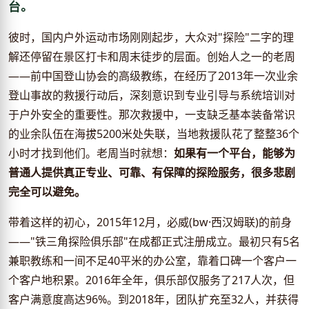
台。
彼时，国内户外运动市场刚刚起步，大众对"探险"二字的理
解还停留在景区打卡和周末徒步的层面。创始人之一的老周
——前中国登山协会的高级教练，在经历了2013年一次业余
登山事故的救援行动后，深刻意识到专业引导与系统培训对
于户外安全的重要性。那次救援中，一支缺乏基本装备常识
的业余队伍在海拔5200米处失联，当地救援队花了整整36个
小时才找到他们。老周当时就想：
如果有一个平台，能够为
普通人提供真正专业、可靠、有保障的探险服务，很多悲剧
完全可以避免。
带着这样的初心，2015年12月，必威(bw·西汉姆联)的前身
——"铁三角探险俱乐部"在成都正式注册成立。最初只有5名
兼职教练和一间不足40平米的办公室，靠着口碑一个客户一
个客户地积累。2016年全年，俱乐部仅服务了217人次，但
客户满意度高达96%。到2018年，团队扩充至32人，并获得