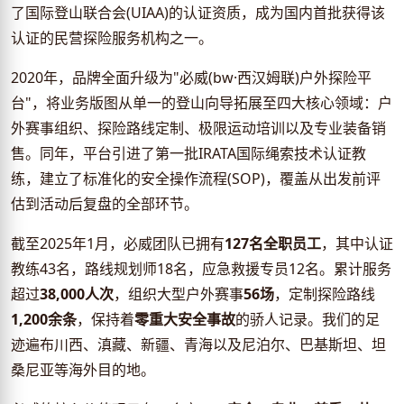
了国际登山联合会(UIAA)的认证资质，成为国内首批获得该
认证的民营探险服务机构之一。
2020年，品牌全面升级为"必威(bw·西汉姆联)户外探险平
台"，将业务版图从单一的登山向导拓展至四大核心领域：户
外赛事组织、探险路线定制、极限运动培训以及专业装备销
售。同年，平台引进了第一批IRATA国际绳索技术认证教
练，建立了标准化的安全操作流程(SOP)，覆盖从出发前评
估到活动后复盘的全部环节。
截至2025年1月，必威团队已拥有
127名全职员工
，其中认证
教练43名，路线规划师18名，应急救援专员12名。累计服务
超过
38,000人次
，组织大型户外赛事
56场
，定制探险路线
1,200余条
，保持着
零重大安全事故
的骄人记录。我们的足
迹遍布川西、滇藏、新疆、青海以及尼泊尔、巴基斯坦、坦
桑尼亚等海外目的地。