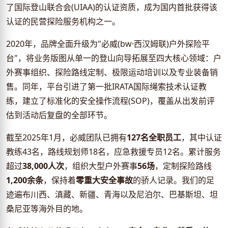
了国际登山联合会(UIAA)的认证资质，成为国内首批获得该
认证的民营探险服务机构之一。
2020年，品牌全面升级为"必威(bw·西汉姆联)户外探险平
台"，将业务版图从单一的登山向导拓展至四大核心领域：户
外赛事组织、探险路线定制、极限运动培训以及专业装备销
售。同年，平台引进了第一批IRATA国际绳索技术认证教
练，建立了标准化的安全操作流程(SOP)，覆盖从出发前评
估到活动后复盘的全部环节。
截至2025年1月，必威团队已拥有
127名全职员工
，其中认证
教练43名，路线规划师18名，应急救援专员12名。累计服务
超过
38,000人次
，组织大型户外赛事
56场
，定制探险路线
1,200余条
，保持着
零重大安全事故
的骄人记录。我们的足
迹遍布川西、滇藏、新疆、青海以及尼泊尔、巴基斯坦、坦
桑尼亚等海外目的地。