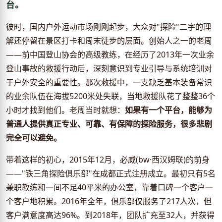
台。
彼时，国内户外运动市场刚刚起步，大众对"探险"二字的理
解还停留在景区打卡和周末徒步的层面。创始人之一的老周
——前中国登山协会的高级教练，在经历了2013年一次业余
登山事故的救援行动后，深刻意识到专业引导与系统培训对
于户外安全的重要性。那次救援中，一支缺乏基本装备常识
的业余队伍在海拔5200米处失联，当地救援队花了整整36个
小时才找到他们。老周当时就想：
如果有一个平台，能够为
普通人提供真正专业、可靠、有保障的探险服务，很多悲剧
完全可以避免。
带着这样的初心，2015年12月，必威(bw·西汉姆联)的前身
——"铁三角探险俱乐部"在成都正式注册成立。最初只有5名
兼职教练和一间不足40平米的办公室，靠着口碑一个客户一
个客户地积累。2016年全年，俱乐部仅服务了217人次，但
客户满意度高达96%。到2018年，团队扩充至32人，并获得